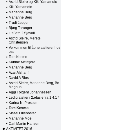
Astrid Sleire og Kiki Yamamoto
Kiki Yamamoto
Marianne Berg
Marianne Berg
Trudi Jaeger
Bjørg Taranger
LisBeth J Sjøvoll
Astrid Sleire, Merete
Christensen
Velkommen til åpne atelierer hos
oss
Tom Kosmo
Katrine Meisfjord
Marianne Berg
Azar Alsharif
David A Rios
Astrid Sleire, Marianne Berg, Bo
Magnus
Aggi Folgerø Johannessen
Ledig atelier i 2.etasje fra 1.4.17
Karina N. Presttun
Tom Kosmo
Sissel Lillebostad
Marianne Moe
Carl Martin Hansen
AKTIVITET 2016