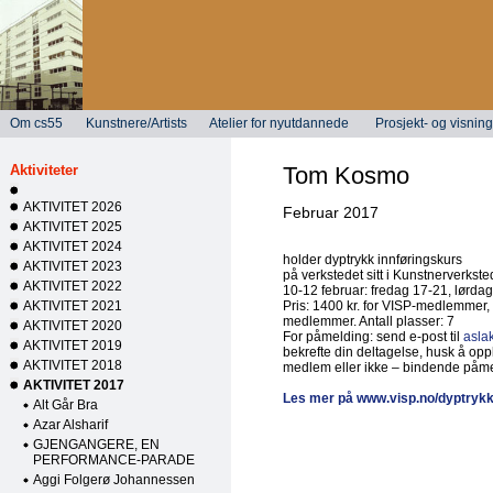
Om cs55
Kunstnere/Artists
Atelier for nyutdannede
Prosjekt- og visni
Aktiviteter
Tom Kosmo
AKTIVITET 2026
Februar 2017
AKTIVITET 2025
AKTIVITET 2024
holder dyptrykk innføringskurs
AKTIVITET 2023
på verkstedet sitt i Kunstnerverkste
AKTIVITET 2022
10-12 februar: fredag 17-21, lørda
AKTIVITET 2021
Pris: 1400 kr. for VISP-medlemmer, 2
medlemmer. Antall plasser: 7
AKTIVITET 2020
For påmelding: send e-post til
asla
AKTIVITET 2019
bekrefte din deltagelse, husk å op
AKTIVITET 2018
medlem eller ikke – bindende påme
AKTIVITET 2017
Les mer på www.visp.no/dyptrykk
Alt Går Bra
Azar Alsharif
GJENGANGERE, EN
PERFORMANCE-PARADE
Aggi Folgerø Johannessen