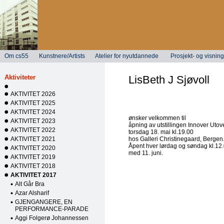
Om cs55
Kunstnere/Artists
Atelier for nyutdannede
Prosjekt- og visni
Aktiviteter
LisBeth J Sjøvoll
AKTIVITET 2026
AKTIVITET 2025
AKTIVITET 2024
ønsker velkommen til
AKTIVITET 2023
åpning av utstillingen Innover Utov
AKTIVITET 2022
torsdag 18. mai kl.19.00
AKTIVITET 2021
hos Galleri Christinegaard, Bergen
Åpent hver lørdag og søndag kl.12.0
AKTIVITET 2020
med 11. juni.
AKTIVITET 2019
AKTIVITET 2018
AKTIVITET 2017
Alt Går Bra
Azar Alsharif
GJENGANGERE, EN
PERFORMANCE-PARADE
Aggi Folgerø Johannessen