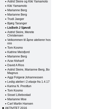
Astrid Sleire og Kiki Yamamoto
Kiki Yamamoto
Marianne Berg
Marianne Berg
Trudi Jaeger
Bjørg Taranger
LisBeth J Sjøvoll
Astrid Sleire, Merete
Christensen
Velkommen til åpne atelierer hos
oss
Tom Kosmo
Katrine Meisfjord
Marianne Berg
Azar Alsharif
David A Rios
Astrid Sleire, Marianne Berg, Bo
Magnus
Aggi Folgerø Johannessen
Ledig atelier i 2.etasje fra 1.4.17
Karina N. Presttun
Tom Kosmo
Sissel Lillebostad
Marianne Moe
Carl Martin Hansen
AKTIVITET 2016