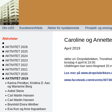
Om cs55
Kunstnere/Artists
Atelier for nyutdannede
Prosjekt- og visni
Aktiviteter
Caroline og Annette
AKTIVITET 2026
April 2019
AKTIVITET 2025
AKTIVITET 2024
stiller ut i Dropsfabrikken, Trondhe
AKTIVITET 2023
torsdag 4.april kl.19.00.
AKTIVITET 2022
Utstillingen kan sees tilogmed 20.m
AKTIVITET 2021
Les mer på www.dropsfabrikken
AKTIVITET 2020
AKTIVITET 2019
www.facebook.com/events/3074
Karina Presttun, Kristina D. Aas
og Marianne Berg
Astrid Sleire
Carl Martin Hansen
Carl Martin Hansen
Brynhild Elvira Winther
Eva Kun og Arne Ingvaldsen