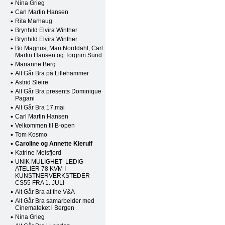
Nina Grieg
Carl Martin Hansen
Rita Marhaug
Brynhild Elvira Winther
Brynhild Elvira Winther
Bo Magnus, Mari Norddahl, Carl
Martin Hansen og Torgrim Sund
Marianne Berg
Alt Går Bra på Lillehammer
Astrid Sleire
Alt Går Bra presents Dominique
Pagani
Alt Går Bra 17.mai
Carl Martin Hansen
Velkommen til B-open
Tom Kosmo
Caroline og Annette Kierulf
Katrine Meisfjord
UNIK MULIGHET- LEDIG
ATELIER 78 KVM I
KUNSTNERVERKSTEDER
CS55 FRA 1. JULI
Alt Går Bra at the V&A
Alt Går Bra samarbeider med
Cinemateket i Bergen
Nina Grieg