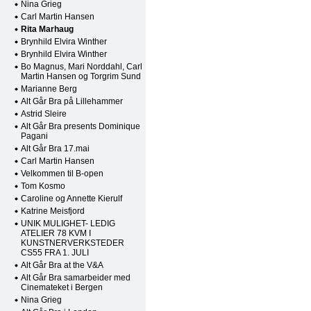
Nina Grieg
Carl Martin Hansen
Rita Marhaug
Brynhild Elvira Winther
Brynhild Elvira Winther
Bo Magnus, Mari Norddahl, Carl
Martin Hansen og Torgrim Sund
Marianne Berg
Alt Går Bra på Lillehammer
Astrid Sleire
Alt Går Bra presents Dominique
Pagani
Alt Går Bra 17.mai
Carl Martin Hansen
Velkommen til B-open
Tom Kosmo
Caroline og Annette Kierulf
Katrine Meisfjord
UNIK MULIGHET- LEDIG
ATELIER 78 KVM I
KUNSTNERVERKSTEDER
CS55 FRA 1. JULI
Alt Går Bra at the V&A
Alt Går Bra samarbeider med
Cinemateket i Bergen
Nina Grieg