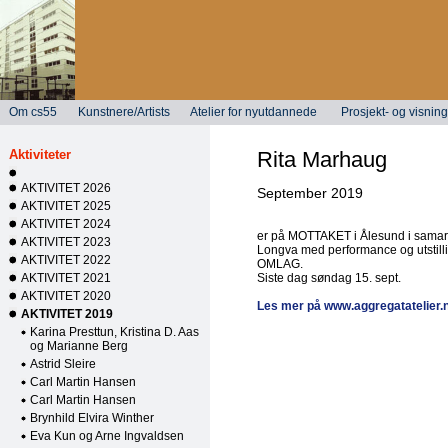
Om cs55
Kunstnere/Artists
Atelier for nyutdannede
Prosjekt- og visni
Aktiviteter
Rita Marhaug
AKTIVITET 2026
September 2019
AKTIVITET 2025
AKTIVITET 2024
er på MOTTAKET i Ålesund i sama
AKTIVITET 2023
Longva med performance og utstilli
AKTIVITET 2022
OMLAG.
AKTIVITET 2021
Siste dag søndag 15. sept.
AKTIVITET 2020
Les mer på www.aggregatatelier.
AKTIVITET 2019
Karina Presttun, Kristina D. Aas
og Marianne Berg
Astrid Sleire
Carl Martin Hansen
Carl Martin Hansen
Brynhild Elvira Winther
Eva Kun og Arne Ingvaldsen