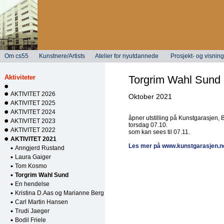
Om cs55
Kunstnere/Artists
Atelier for nyutdannede
Prosjekt- og visni
Aktiviteter
Torgrim Wahl Sund
AKTIVITET 2026
Oktober 2021
AKTIVITET 2025
AKTIVITET 2024
åpner utstilling på Kunstgarasjen,
AKTIVITET 2023
torsdag 07.10.
AKTIVITET 2022
som kan sees til 07.11.
AKTIVITET 2021
Les mer på www.kunstgarasjen.n
Anngjerd Rustand
Laura Gaiger
Tom Kosmo
Torgrim Wahl Sund
En hendelse
Kristina D.Aas og Marianne Berg
Carl Martin Hansen
Trudi Jaeger
Bodil Friele