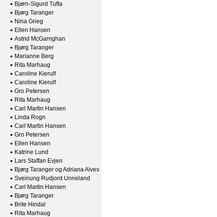
Bjørn-Sigurd Tufta
Bjørg Taranger
Nina Grieg
Ellen Hansen
Astrid McGarrighan
Bjørg Taranger
Marianne Berg
Rita Marhaug
Caroline Kierulf
Caroline Kierulf
Gro Petersen
Rita Marhaug
Carl Martin Hansen
Linda Rogn
Carl Martin Hansen
Gro Petersen
Ellen Hansen
Katrine Lund
Lars Staffan Evjen
Bjørg Taranger og Adriana Alves
Sveinung Rudjord Unneland
Carl Martin Hansen
Bjørg Taranger
Brite Hindal
Rita Marhaug