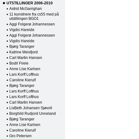
UTSTILLINGER 2006-2010
Astrid McGarrighan
11 kunstnere fra cs55 med på
utstillingen BGO1
Aggi Folgerø Johannessen
Vigdis Hareide
Aggi Folgerø Johannessen
Vigdis Hareide
Bjørg Taranger
Katrine Meisfjord
Carl Martin Hansen
Bodil Friele
Anne Lise Karlsen
Lars Korff Lofthus
Caroline Kierulf
Bjørg Taranger
Lars Korff Lofthus
Lars Korff Lofthus
Carl Martin Hansen
LisBeth Johansen Sjøvoll
Borghild Rudjord Unneland
Bjørg Taranger
Anne Lise Karlsen
Caroline Kierulf
Gro Petersen