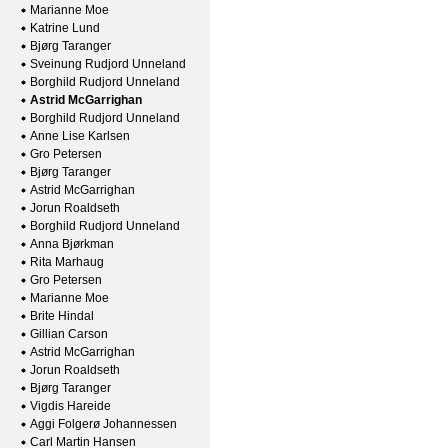
Marianne Moe
Katrine Lund
Bjørg Taranger
Sveinung Rudjord Unneland
Borghild Rudjord Unneland
Astrid McGarrighan
Borghild Rudjord Unneland
Anne Lise Karlsen
Gro Petersen
Bjørg Taranger
Astrid McGarrighan
Jorun Roaldseth
Borghild Rudjord Unneland
Anna Bjørkman
Rita Marhaug
Gro Petersen
Marianne Moe
Brite Hindal
Gillian Carson
Astrid McGarrighan
Jorun Roaldseth
Bjørg Taranger
Vigdis Hareide
Aggi Folgerø Johannessen
Carl Martin Hansen