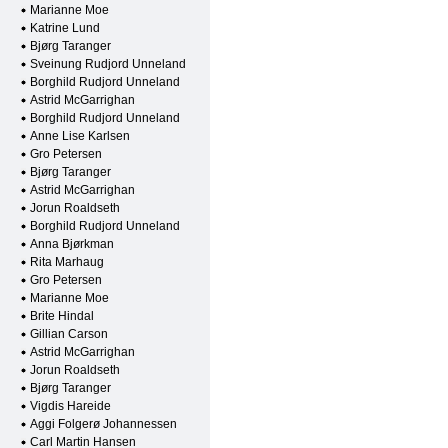
Marianne Moe
Katrine Lund
Bjørg Taranger
Sveinung Rudjord Unneland
Borghild Rudjord Unneland
Astrid McGarrighan
Borghild Rudjord Unneland
Anne Lise Karlsen
Gro Petersen
Bjørg Taranger
Astrid McGarrighan
Jorun Roaldseth
Borghild Rudjord Unneland
Anna Bjørkman
Rita Marhaug
Gro Petersen
Marianne Moe
Brite Hindal
Gillian Carson
Astrid McGarrighan
Jorun Roaldseth
Bjørg Taranger
Vigdis Hareide
Aggi Folgerø Johannessen
Carl Martin Hansen