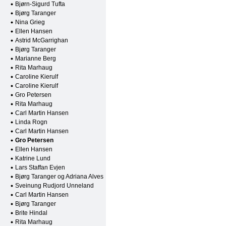
Bjørn-Sigurd Tufta
Bjørg Taranger
Nina Grieg
Ellen Hansen
Astrid McGarrighan
Bjørg Taranger
Marianne Berg
Rita Marhaug
Caroline Kierulf
Caroline Kierulf
Gro Petersen
Rita Marhaug
Carl Martin Hansen
Linda Rogn
Carl Martin Hansen
Gro Petersen
Ellen Hansen
Katrine Lund
Lars Staffan Evjen
Bjørg Taranger og Adriana Alves
Sveinung Rudjord Unneland
Carl Martin Hansen
Bjørg Taranger
Brite Hindal
Rita Marhaug