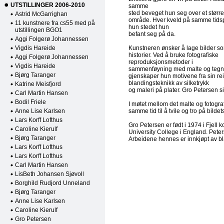
UTSTILLINGER 2006-2010
samme
sted beveget hun seg over et større
Astrid McGarrighan
område. Hver kveld på samme tidsp
11 kunstnere fra cs55 med på
hun stedet hun
utstillingen BGO1
befant seg på da.
Aggi Folgerø Johannessen
Vigdis Hareide
Kunstneren ønsker å lage bilder so
historier. Ved å bruke fotografiske
Aggi Folgerø Johannessen
reproduksjonsmetoder i
Vigdis Hareide
sammenføyning med malte og tegne
Bjørg Taranger
gjenskaper hun motivene fra sin rei
blandingsteknikk av silketrykk
Katrine Meisfjord
og maleri på plater. Gro Petersen si
Carl Martin Hansen
Bodil Friele
I møtet mellom det malte og fotogra
Anne Lise Karlsen
samme tid til å tvile og tro på bilde
Lars Korff Lofthus
Gro Petersen er født i 1974 i Fjel
Caroline Kierulf
University College i England. Peters
Bjørg Taranger
Arbeidene hennes er innkjøpt av 
Lars Korff Lofthus
Lars Korff Lofthus
Carl Martin Hansen
LisBeth Johansen Sjøvoll
Borghild Rudjord Unneland
Bjørg Taranger
Anne Lise Karlsen
Caroline Kierulf
Gro Petersen