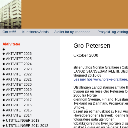
Om cs55
Kunstnere/Artists
Atelier for nyutdannede
Prosjekt- og visni
Aktiviteter
Gro Petersen
AKTIVITET 2026
Oktober 2008
AKTIVITET 2025
AKTIVITET 2024
stiller ut hos Norske Grafikere i Os
AKTIVITET 2023
LANGDISTANSESAMTALE III. Utstill
AKTIVITET 2022
tilogmed 26.10.08.
AKTIVITET 2021
Les mer hos www.norske-grafikere
AKTIVITET 2020
Utstillingen Langdistansesamtale II
AKTIVITET 2019
bygger på en reise Gro Petersen fore
AKTIVITET 2018
2006 fra Norge
gjennom Sverige, Finland, Russland
AKTIVITET 2017
Tyskland og Danmark. Prosjektet er 
AKTIVITET 2016
Smoke,
AKTIVITET 2015
basert på et manuskript av Paul Aus
AKTIVITET 2014
Hovedpersonens livsverk i denne f
fotografere gata utenfor en
UTSTILLINGER 2013
tobakksforretning hver morgen til 
UTSTILLINGER 2011-2012
ønsket å gjøre en vri på dette: I sted