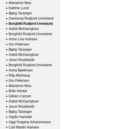
Marianne Moe
Katrine Lund
Bjørg Taranger
Sveinung Rudjord Unneland
Borghild Rudjord Unneland
Astrid McGarrighan
Borghild Rudjord Unneland
Anne Lise Karlsen
Gro Petersen
Bjørg Taranger
Astrid McGarrighan
Jorun Roaldseth
Borghild Rudjord Unneland
Anna Bjørkman
Rita Marhaug
Gro Petersen
Marianne Moe
Brite Hindal
Gillian Carson
Astrid McGarrighan
Jorun Roaldseth
Bjørg Taranger
Vigdis Hareide
Aggi Folgerø Johannessen
Carl Martin Hansen