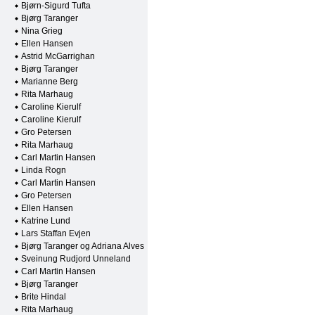
Bjørn-Sigurd Tufta
Bjørg Taranger
Nina Grieg
Ellen Hansen
Astrid McGarrighan
Bjørg Taranger
Marianne Berg
Rita Marhaug
Caroline Kierulf
Caroline Kierulf
Gro Petersen
Rita Marhaug
Carl Martin Hansen
Linda Rogn
Carl Martin Hansen
Gro Petersen
Ellen Hansen
Katrine Lund
Lars Staffan Evjen
Bjørg Taranger og Adriana Alves
Sveinung Rudjord Unneland
Carl Martin Hansen
Bjørg Taranger
Brite Hindal
Rita Marhaug