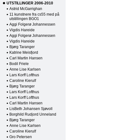
UTSTILLINGER 2006-2010
Astrid McGarrighan
11 kunstnere fra cs55 med på
utstillingen BGO1
Aggi Folgerø Johannessen
Vigdis Hareide
Aggi Folgerø Johannessen
Vigdis Hareide
Bjørg Taranger
Katrine Meisfjord
Carl Martin Hansen
Bodil Friele
Anne Lise Karlsen
Lars Korff Lofthus
Caroline Kierulf
Bjørg Taranger
Lars Korff Lofthus
Lars Korff Lofthus
Carl Martin Hansen
LisBeth Johansen Sjøvoll
Borghild Rudjord Unneland
Bjørg Taranger
Anne Lise Karlsen
Caroline Kierulf
Gro Petersen