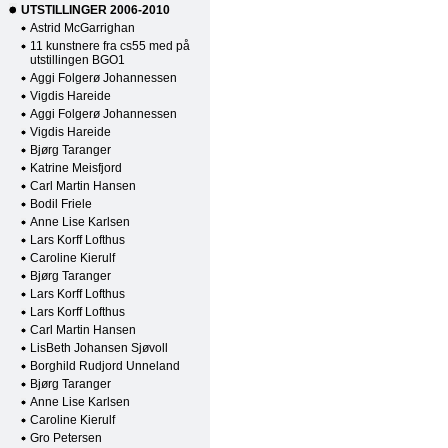
UTSTILLINGER 2006-2010
Astrid McGarrighan
11 kunstnere fra cs55 med på
utstillingen BGO1
Aggi Folgerø Johannessen
Vigdis Hareide
Aggi Folgerø Johannessen
Vigdis Hareide
Bjørg Taranger
Katrine Meisfjord
Carl Martin Hansen
Bodil Friele
Anne Lise Karlsen
Lars Korff Lofthus
Caroline Kierulf
Bjørg Taranger
Lars Korff Lofthus
Lars Korff Lofthus
Carl Martin Hansen
LisBeth Johansen Sjøvoll
Borghild Rudjord Unneland
Bjørg Taranger
Anne Lise Karlsen
Caroline Kierulf
Gro Petersen