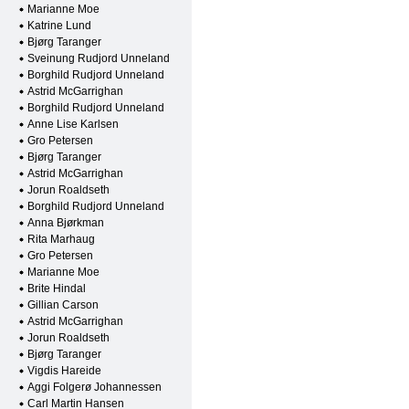
Marianne Moe
Katrine Lund
Bjørg Taranger
Sveinung Rudjord Unneland
Borghild Rudjord Unneland
Astrid McGarrighan
Borghild Rudjord Unneland
Anne Lise Karlsen
Gro Petersen
Bjørg Taranger
Astrid McGarrighan
Jorun Roaldseth
Borghild Rudjord Unneland
Anna Bjørkman
Rita Marhaug
Gro Petersen
Marianne Moe
Brite Hindal
Gillian Carson
Astrid McGarrighan
Jorun Roaldseth
Bjørg Taranger
Vigdis Hareide
Aggi Folgerø Johannessen
Carl Martin Hansen