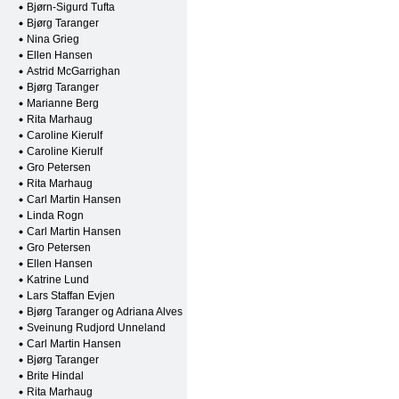
Bjørn-Sigurd Tufta
Bjørg Taranger
Nina Grieg
Ellen Hansen
Astrid McGarrighan
Bjørg Taranger
Marianne Berg
Rita Marhaug
Caroline Kierulf
Caroline Kierulf
Gro Petersen
Rita Marhaug
Carl Martin Hansen
Linda Rogn
Carl Martin Hansen
Gro Petersen
Ellen Hansen
Katrine Lund
Lars Staffan Evjen
Bjørg Taranger og Adriana Alves
Sveinung Rudjord Unneland
Carl Martin Hansen
Bjørg Taranger
Brite Hindal
Rita Marhaug