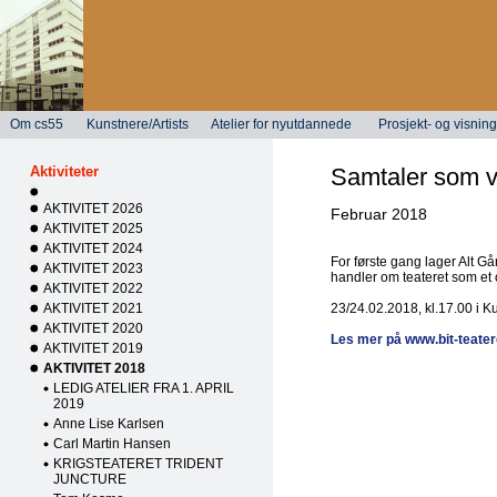
Om cs55
Kunstnere/Artists
Atelier for nyutdannede
Prosjekt- og visni
Aktiviteter
Samtaler som vå
AKTIVITET 2026
Februar 2018
AKTIVITET 2025
AKTIVITET 2024
For første gang lager Alt Gå
AKTIVITET 2023
handler om teateret som et 
AKTIVITET 2022
AKTIVITET 2021
23/24.02.2018, kl.17.00 i K
AKTIVITET 2020
Les mer på www.bit-teaterg
AKTIVITET 2019
AKTIVITET 2018
LEDIG ATELIER FRA 1. APRIL
2019
Anne Lise Karlsen
Carl Martin Hansen
KRIGSTEATERET TRIDENT
JUNCTURE