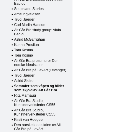
Badiou
Soups and Stories
Arne Ingvaldsen
Trudi Jaeger
Carl Martin Hansen
Alt Går Bra study group: Alain
Badiou
Astrid McGarrighan
Karina Presttun
Tom Kosmo
Tom Kosmo
Alt Går Bra presenterer Den
norske idealstaten
Alt Går Bra på LevArt (Levanger)
Trudi Jaeger
Astrid Sleire
Samtaler som våpen og bilder
som skjold av Alt Går Bra
Rita Marhaug
Alt Går Bra Studio,
Kunstnerverksteder CS55
Alt Går Bra Studio,
Kunstnerverksteder CS55
Kirsti van Hoegee
Den norske idealstaten av Alt
Går Bra på LevArt