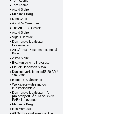
Tom Kosmo
Tom Kosmo
Astrid Sleire
Marianne Berg
Nina Grieg
Astrid McGarrighan
The Art of the Gestetner
Astrid Sleire
Vigdis Hareide
Den norske idealstaten:
forsamlingen
Alt Går Bra i Kirkenes, Pikene på
Broen
Astrid Sleire
Eva Kun og Arne Ingvaldsen
LisBeth Johansen Sjøvoll
Kunstnerverksteder cs55 20 ÅR !
1998-2018
B-open / 20-årsfeiring
Workspace - utstilling og
kunstnersamtale
Den norske idealstaten - A
project by Alt Går Bra at LevArt
PARK in Levanger
Marianne Berg
Rita Marhaug
Alt Går Bra studiegruppe: Alain