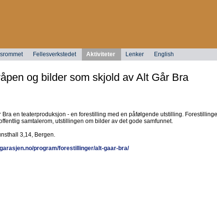
ngsrommet
Fellesverkstedet
Aktiviteter
Lenker
English
pen og bilder som skjold av Alt Går Bra
r Bra en teaterproduksjon - en forestilling med en påfølgende utstilling. Forestilling
offentlig samtalerom, utstillingen om bilder av det gode samfunnet.
unsthall 3,14, Bergen.
arasjen.no/program/forestillinger/alt-gaar-bra/