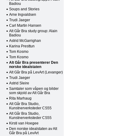
Badiou
Soups and Stories
Arne Ingvaldsen
Trudi Jaeger
Carl Martin Hansen
Alt Går Bra study group: Alain
Badiou
Astrid McGarrighan
Karina Presttun
Tom Kosmo
Tom Kosmo
Alt Går Bra presenterer Den
norske idealstaten
Alt Går Bra på LevArt (Levanger)
Trudi Jaeger
Astrid Sleire
Samtaler som våpen og bilder
som skjold av Alt Går Bra
Rita Marhaug
Alt Går Bra Studio,
Kunstnerverksteder CS55
Alt Går Bra Studio,
Kunstnerverksteder CS55
Kirsti van Hoegee
Den norske idealstaten av Alt
Går Bra på LevArt