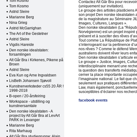
Tom Kosmo
Contactez Alt Går Bra pour recevoir
Tom Kosmo
(uniquement sur invitation).
Le groupe des artistes plasticiens 
Astrid Sleire
son projet Den norske idealstaten a
Marianne Berg
de la magistrature au Séminaire JIL
Nina Grieg
Images, Cultures, Langues ».
Den norske idealstaten (La "Répub
Astrid McGarrighan
Norvégienne) est un projet inspiré 
The Art of the Gestetner
présent et à susciter des rêves d’av
Astrid Sleire
Tout comme La République de Platon,
Vigdis Hareide
s’interrogeant sur la pertinence d
nos rêves ? Comme le défend Werner
Den norske idealstaten:
australiens doivent rêver leurs enf
forsamlingen
Den norske idealstaten s’articule 
Alt Går Bra i Kirkenes, Pikene på
Le groupe « Justice, Images, Cultu
Broen
interdisciplinaire menant une recher
Astrid Sleire
la question des transferts médiatiq
cerner la place importante occupée p
Eva Kun og Arne Ingvaldsen
l’imaginaire national. Le fait que 
LisBeth Johansen Sjøvoll
seulement aux pratiques différent
Kunstnerverksteder cs55 20 ÅR !
Law, mais également, ponctuelleme
1998-2018
susceptibles d’éclairer nos recherc
B-open / 20-årsfeiring
facebook events
Workspace - utstilling og
kunstnersamtale
Den norske idealstaten - A
project by Alt Går Bra at LevArt
PARK in Levanger
Marianne Berg
Rita Marhaug
Alt Går Bra studiegruppe: Alain