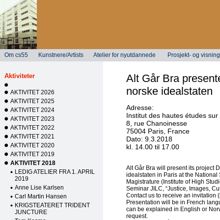
Om cs55
Kunstnere/Artists
Atelier for nyutdannede
Prosjekt- og visni
Aktiviteter
Alt Går Bra present
norske idealstaten
AKTIVITET 2026
AKTIVITET 2025
Adresse:
AKTIVITET 2024
Institut des hautes études sur 
AKTIVITET 2023
8, rue Chanoinesse
AKTIVITET 2022
75004 Paris, France
AKTIVITET 2021
Dato: 9.3.2018
AKTIVITET 2020
kl. 14.00 til 17.00
AKTIVITET 2019
AKTIVITET 2018
Alt Går Bra will present its project
LEDIG ATELIER FRA 1. APRIL
idealstaten in Paris at the National
2019
Magistrature (Institute of High Studi
Anne Lise Karlsen
Seminar JILC, “Justice, Images, Cu
Contact us to receive an invitation (
Carl Martin Hansen
Presentation will be in French lan
KRIGSTEATERET TRIDENT
can be explained in English or No
JUNCTURE
request.