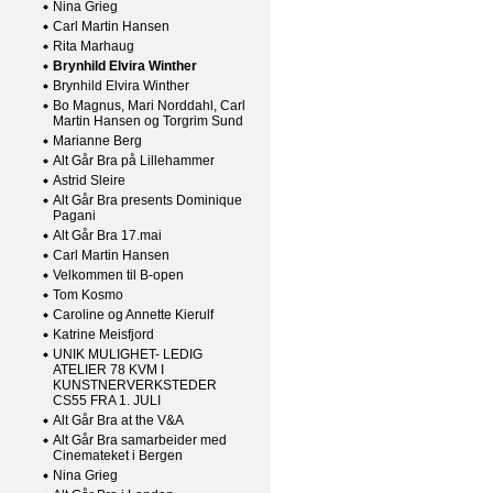
Nina Grieg
Carl Martin Hansen
Rita Marhaug
Brynhild Elvira Winther
Brynhild Elvira Winther
Bo Magnus, Mari Norddahl, Carl
Martin Hansen og Torgrim Sund
Marianne Berg
Alt Går Bra på Lillehammer
Astrid Sleire
Alt Går Bra presents Dominique
Pagani
Alt Går Bra 17.mai
Carl Martin Hansen
Velkommen til B-open
Tom Kosmo
Caroline og Annette Kierulf
Katrine Meisfjord
UNIK MULIGHET- LEDIG
ATELIER 78 KVM I
KUNSTNERVERKSTEDER
CS55 FRA 1. JULI
Alt Går Bra at the V&A
Alt Går Bra samarbeider med
Cinemateket i Bergen
Nina Grieg