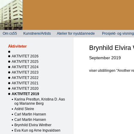
Om cs55
Kunstnere/Artists
Atelier for nyutdannede
Prosjekt- og visni
Aktiviteter
Brynhild Elvira
AKTIVITET 2026
September 2019
AKTIVITET 2025
AKTIVITET 2024
viser utstillingen "Another 
AKTIVITET 2023
AKTIVITET 2022
AKTIVITET 2021
AKTIVITET 2020
AKTIVITET 2019
Karina Presttun, Kristina D. Aas
og Marianne Berg
Astrid Sleire
Carl Martin Hansen
Carl Martin Hansen
Brynhild Elvira Winther
Eva Kun og Arne Ingvaldsen