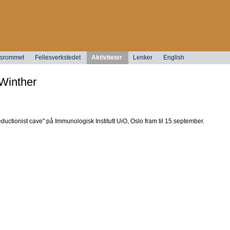
ngsrommet
Fellesverkstedet
Aktiviteter
Lenker
English
 Winther
reductionist cave" på Immunologisk Institutt UiO, Oslo fram til 15.september.